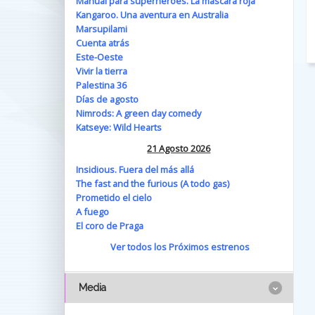
Manual para superhéroes. La máscara roja
Kangaroo. Una aventura en Australia
Marsupilami
Cuenta atrás
Este-Oeste
Vivir la tierra
Palestina 36
Días de agosto
Nimrods: A green day comedy
Katseye: Wild Hearts
21 Agosto 2026
Insidious. Fuera del más allá
The fast and the furious (A todo gas)
Prometido el cielo
A fuego
El coro de Praga
Ver todos los Próximos estrenos
Media