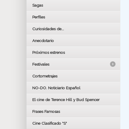
Sagas
Perfiles
Curiosidades de...
Anecdotario
Próximos estrenos
Festivales
Cortometrajes
LOS OSCARS
GOYAS
NO-DO. Noticiario Español
CÉSAR
El cine de Terence Hill y Bud Spencer
BAFTA
FESTIVAL DE HUELVA 2019
Frases Famosas
FESTIVAL DE CINE DE SEVILLA 2019
Cine Clasificado "S"