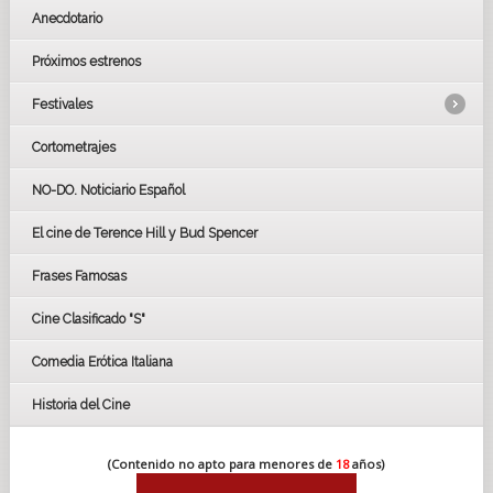
Anecdotario
Próximos estrenos
Festivales
Cortometrajes
LOS OSCARS
GOYAS
NO-DO. Noticiario Español
CÉSAR
El cine de Terence Hill y Bud Spencer
BAFTA
FESTIVAL DE HUELVA 2019
Frases Famosas
FESTIVAL DE CINE DE SEVILLA 2019
Cine Clasificado "S"
Comedia Erótica Italiana
Historia del Cine
(Contenido no apto para menores de
18
años)