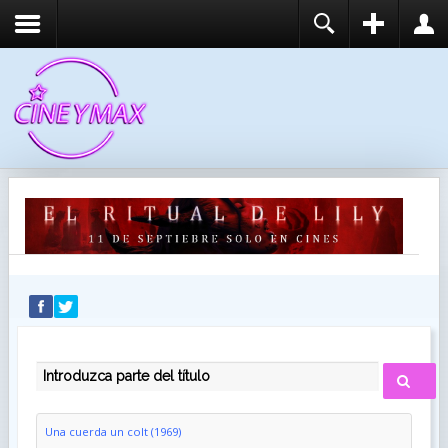
REGISTER
LOGIN
You need to enable user registration from User
USUARIO
Manager/Options in the backend of Joomla before
this module will activate.
CONTRASEÑA
RECUÉRDEME
IDENTIFICARSE
¿Recordar usuario?
¿Recordar contraseña?
INTRODUZCA PARTE DEL TÍTULO
Una cuerda un colt (1969)