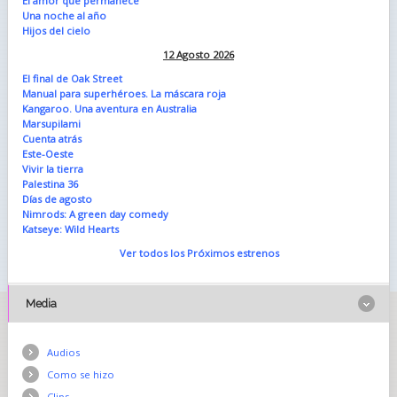
El amor que permanece
Una noche al año
Hijos del cielo
12 Agosto 2026
El final de Oak Street
Manual para superhéroes. La máscara roja
Kangaroo. Una aventura en Australia
Marsupilami
Cuenta atrás
Este-Oeste
Vivir la tierra
Palestina 36
Días de agosto
Nimrods: A green day comedy
Katseye: Wild Hearts
Ver todos los Próximos estrenos
Media
Audios
Como se hizo
Clips