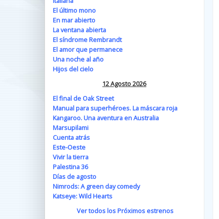
Italiana
El último mono
En mar abierto
La ventana abierta
El síndrome Rembrandt
El amor que permanece
Una noche al año
Hijos del cielo
12 Agosto 2026
El final de Oak Street
Manual para superhéroes. La máscara roja
Kangaroo. Una aventura en Australia
Marsupilami
Cuenta atrás
Este-Oeste
Vivir la tierra
Palestina 36
Días de agosto
Nimrods: A green day comedy
Katseye: Wild Hearts
Ver todos los Próximos estrenos