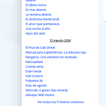
Italiana
El último mono
En mar abierto
La ventana abierta
El síndrome Rembrandt
El amor que permanece
Una noche al año
Hijos del cielo
12 Agosto 2026
El final de Oak Street
Manual para superhéroes. La máscara roja
Kangaroo. Una aventura en Australia
Marsupilami
Cuenta atrás
Este-Oeste
Vivir la tierra
Palestina 36
Días de agosto
Nimrods: A green day comedy
Katseye: Wild Hearts
Ver todos los Próximos estrenos