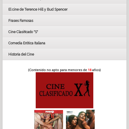
CÉSAR
El cine de Terence Hill y Bud Spencer
BAFTA
FESTIVAL DE HUELVA 2019
Frases Famosas
FESTIVAL DE CINE DE SEVILLA 2019
Cine Clasificado "S"
Comedia Erótica Italiana
Historia del Cine
(Contenido no apto para menores de
18
años)