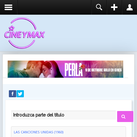
REGISTER
LOGIN
You need to enable user registration from User
USUARIO
Manager/Options in the backend of Joomla before
this module will activate.
CONTRASEÑA
RECUÉRDEME
IDENTIFICARSE
¿Recordar usuario?
¿Recordar contraseña?
INTRODUZCA PARTE DEL TÍTULO
LAS CANCIONES UNIDAS (1960)