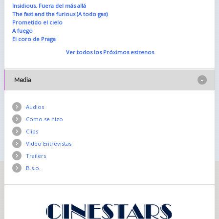
Insidious. Fuera del más allá
The fast and the furious (A todo gas)
Prometido el cielo
A fuego
El coro de Praga
Ver todos los Próximos estrenos
Media
Audios
Como se hizo
Clips
Vídeo Entrevistas
Trailers
B.s.o.