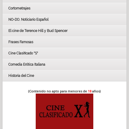
Cortometrajes
LOS OSCARS
GOYAS
NO-DO. Noticiario Español
CÉSAR
El cine de Terence Hill y Bud Spencer
BAFTA
FESTIVAL DE HUELVA 2019
Frases Famosas
FESTIVAL DE CINE DE SEVILLA 2019
Cine Clasificado "S"
Comedia Erótica Italiana
Historia del Cine
(Contenido no apto para menores de
18
años)