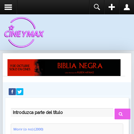
REGISTER
LOGIN
You need to enable user registration from User
USUARIO
Manager/Options in the backend of Joomla before
this module will activate.
CONTRASEÑA
RECUÉRDEME
IDENTIFICARSE
¿Recordar usuario?
¿Recordar contraseña?
INTRODUZCA PARTE DEL TÍTULO
Morir (o no) (2000)