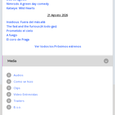
Nimrods: A green day comedy
Katseye: Wild Hearts
21 Agosto 2026
Insidious. Fuera del más allá
The fast and the furious (A todo gas)
Prometido el cielo
A fuego
El coro de Praga
Ver todos los Próximos estrenos
Media
Audios
Como se hizo
Clips
Vídeo Entrevistas
Trailers
B.s.o.