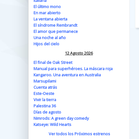
Italiana
El último mono
En mar abierto
La ventana abierta
El síndrome Rembrandt
El amor que permanece
Una noche al año
Hijos del cielo
12 Agosto 2026
El final de Oak Street
Manual para superhéroes. La máscara roja
Kangaroo. Una aventura en Australia
Marsupilami
Cuenta atrás
Este-Oeste
Vivir la tierra
Palestina 36
Días de agosto
Nimrods: A green day comedy
Katseye: Wild Hearts
Ver todos los Próximos estrenos