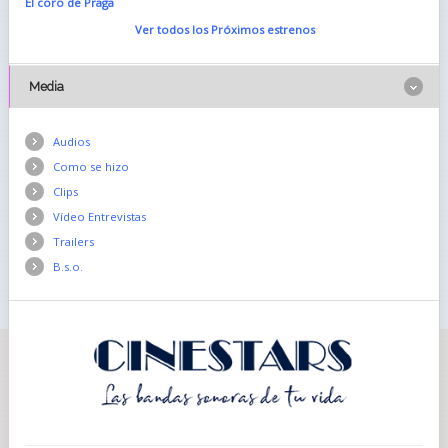
El coro de Praga
Ver todos los Próximos estrenos
Media
Audios
Como se hizo
Clips
Vídeo Entrevistas
Trailers
B.s.o.