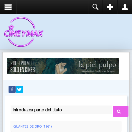
REGISTER
LOGIN
You need to enable user registration from User
USUARIO
Manager/Options in the backend of Joomla before
this module will activate.
CONTRASEÑA
RECUÉRDEME
IDENTIFICARSE
¿Recordar usuario?
¿Recordar contraseña?
INTRODUZCA PARTE DEL TÍTULO
GUANTES DE ORO (1961)