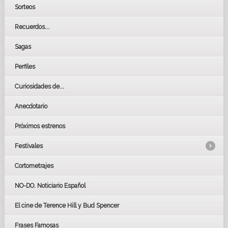
Sorteos
Recuerdos...
Sagas
Perfiles
Curiosidades de...
Anecdotario
Próximos estrenos
Festivales
Cortometrajes
LOS OSCARS
GOYAS
NO-DO. Noticiario Español
CÉSAR
El cine de Terence Hill y Bud Spencer
BAFTA
FESTIVAL DE HUELVA 2019
Frases Famosas