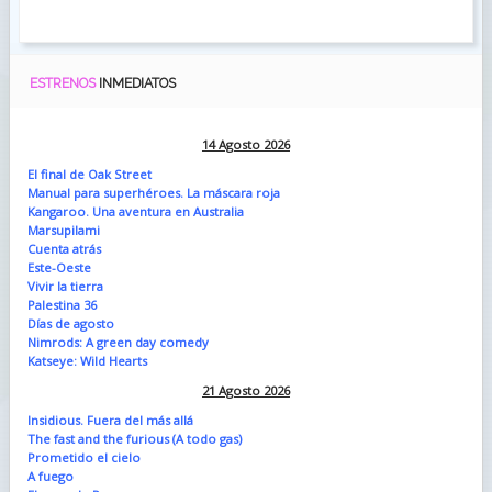
ESTRENOS
INMEDIATOS
14 Agosto 2026
El final de Oak Street
Manual para superhéroes. La máscara roja
Kangaroo. Una aventura en Australia
Marsupilami
Cuenta atrás
Este-Oeste
Vivir la tierra
Palestina 36
Días de agosto
Nimrods: A green day comedy
Katseye: Wild Hearts
21 Agosto 2026
Insidious. Fuera del más allá
The fast and the furious (A todo gas)
Prometido el cielo
A fuego