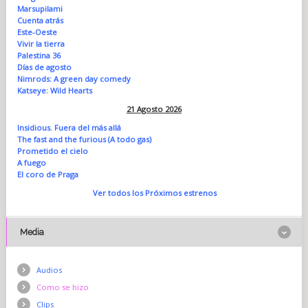
Marsupilami
Cuenta atrás
Este-Oeste
Vivir la tierra
Palestina 36
Días de agosto
Nimrods: A green day comedy
Katseye: Wild Hearts
21 Agosto 2026
Insidious. Fuera del más allá
The fast and the furious (A todo gas)
Prometido el cielo
A fuego
El coro de Praga
Ver todos los Próximos estrenos
Media
Audios
Como se hizo
Clips