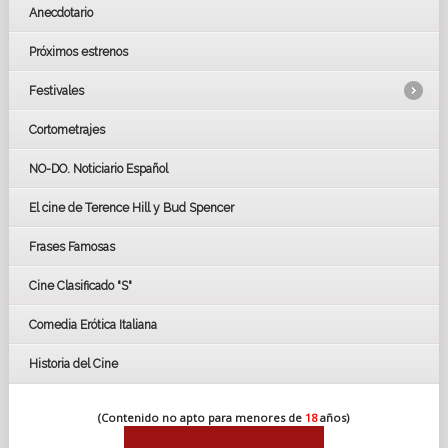
Anecdotario
Próximos estrenos
Festivales
Cortometrajes
LOS OSCARS
GOYAS
NO-DO. Noticiario Español
CÉSAR
El cine de Terence Hill y Bud Spencer
BAFTA
FESTIVAL DE HUELVA 2019
Frases Famosas
FESTIVAL DE CINE DE SEVILLA 2019
Cine Clasificado "S"
Comedia Erótica Italiana
Historia del Cine
(Contenido no apto para menores de
18
años)