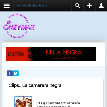
Comedia Erótica Italiana
REGISTER
LOGIN
You need to enable user registration from User
USUARIO
Manager/Options in the backend of Joomla before
this module will activate.
CONTRASEÑA
RECUÉRDEME
IDENTIFICARSE
¿Recordar usuario?
¿Recordar contraseña?
Clips... La camarera negra
11 Clips. Comedia erótica italiana
Estreno: 4 Diciembre 1982