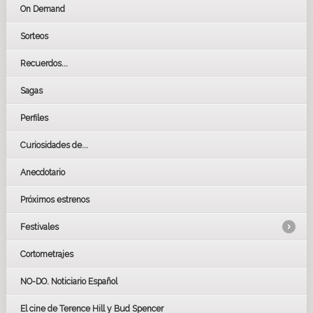
On Demand
Sorteos
Recuerdos...
Sagas
Perfiles
Curiosidades de...
Anecdotario
Próximos estrenos
Festivales
Cortometrajes
LOS OSCARS
GOYAS
NO-DO. Noticiario Español
CÉSAR
El cine de Terence Hill y Bud Spencer
BAFTA