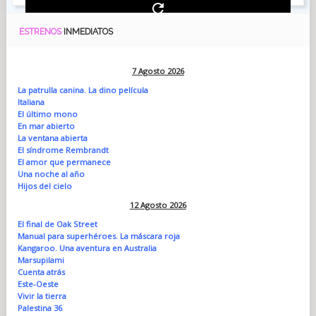
ESTRENOS
INMEDIATOS
7 Agosto 2026
La patrulla canina. La dino película
Italiana
El último mono
En mar abierto
La ventana abierta
El síndrome Rembrandt
El amor que permanece
Una noche al año
Hijos del cielo
12 Agosto 2026
El final de Oak Street
Manual para superhéroes. La máscara roja
Kangaroo. Una aventura en Australia
Marsupilami
Cuenta atrás
Este-Oeste
Vivir la tierra
Palestina 36