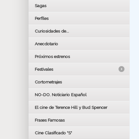
Sagas
Perfiles
Curiosidades de...
Anecdotario
Próximos estrenos
Festivales
Cortometrajes
LOS OSCARS
GOYAS
NO-DO. Noticiario Español
CÉSAR
El cine de Terence Hill y Bud Spencer
BAFTA
FESTIVAL DE HUELVA 2019
Frases Famosas
FESTIVAL DE CINE DE SEVILLA 2019
Cine Clasificado "S"