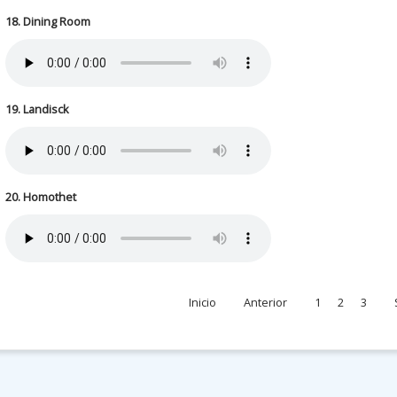
18. Dining Room
19. Landisck
20. Homothet
Inicio
Anterior
1
2
3