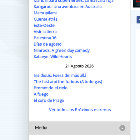
Manual para superhéroes. La máscara roja
Kangaroo. Una aventura en Australia
Marsupilami
Cuenta atrás
Este-Oeste
Vivir la tierra
Palestina 36
Días de agosto
Nimrods: A green day comedy
Katseye: Wild Hearts
21 Agosto 2026
Insidious. Fuera del más allá
The fast and the furious (A todo gas)
Prometido el cielo
A fuego
El coro de Praga
Ver todos los Próximos estrenos
Media