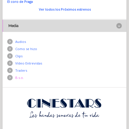
El coro de Praga
Ver todos los Próximos estrenos
Media
Audios
Como se hizo
Clips
Vídeo Entrevistas
Trailers
B.s.o.