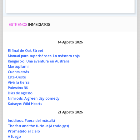
ESTRENOS
INMEDIATOS
14 Agosto 2026
El final de Oak Street
Manual para superhéroes. La máscara roja
Kangaroo. Una aventura en Australia
Marsupilami
Cuenta atrás
Este-Oeste
Vivir la tierra
Palestina 36
Días de agosto
Nimrods: A green day comedy
Katseye: Wild Hearts
21 Agosto 2026
Insidious. Fuera del más allá
The fast and the furious (A todo gas)
Prometido el cielo
A fuego