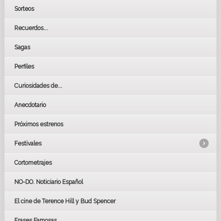
Sorteos
Recuerdos...
Sagas
Perfiles
Curiosidades de...
Anecdotario
Próximos estrenos
Festivales
Cortometrajes
LOS OSCARS
GOYAS
NO-DO. Noticiario Español
CÉSAR
El cine de Terence Hill y Bud Spencer
BAFTA
FESTIVAL DE HUELVA 2019
Frases Famosas