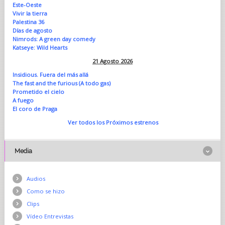
Este-Oeste
Vivir la tierra
Palestina 36
Días de agosto
Nimrods: A green day comedy
Katseye: Wild Hearts
21 Agosto 2026
Insidious. Fuera del más allá
The fast and the furious (A todo gas)
Prometido el cielo
A fuego
El coro de Praga
Ver todos los Próximos estrenos
Media
Audios
Como se hizo
Clips
Vídeo Entrevistas