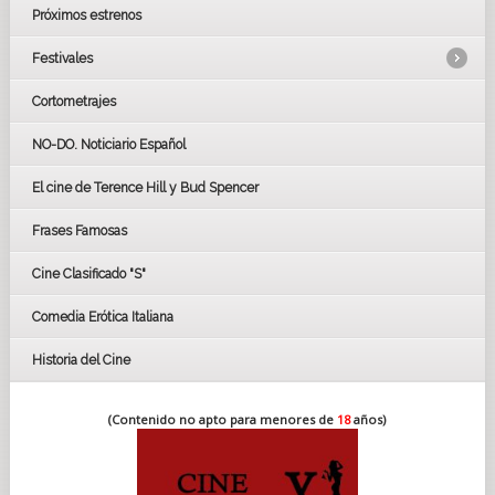
Próximos estrenos
Festivales
Cortometrajes
LOS OSCARS
GOYAS
NO-DO. Noticiario Español
CÉSAR
El cine de Terence Hill y Bud Spencer
BAFTA
FESTIVAL DE HUELVA 2019
Frases Famosas
FESTIVAL DE CINE DE SEVILLA 2019
Cine Clasificado "S"
Comedia Erótica Italiana
Historia del Cine
(Contenido no apto para menores de
18
años)