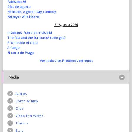
Palestina 36
Días de agosto
Nimrods: A green day comedy
Katseye: Wild Hearts
21 Agosto 2026
Insidious. Fuera del más allá
The fast and the furious (A todo gas)
Prometido el cielo
A fuego
El coro de Praga
Ver todos los Próximos estrenos
Media
Audios
Como se hizo
Clips
Vídeo Entrevistas
Trailers
B.s.o.