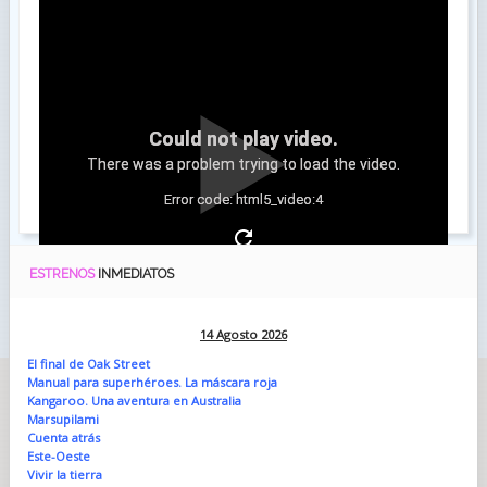
Could not play video.
There was a problem trying to load the video.
Error code: html5_video:4
ESTRENOS
INMEDIATOS
14 Agosto 2026
El final de Oak Street
Manual para superhéroes. La máscara roja
Kangaroo. Una aventura en Australia
Marsupilami
Cuenta atrás
Este-Oeste
Vivir la tierra