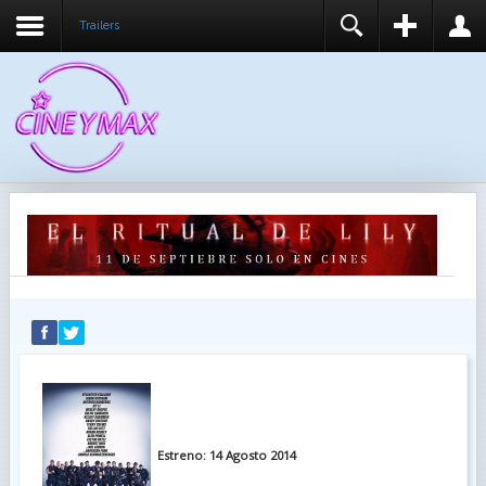
Trailers
REGISTER
LOGIN
You need to enable user registration from User
USUARIO
Manager/Options in the backend of Joomla before
this module will activate.
CONTRASEÑA
RECUÉRDEME
IDENTIFICARSE
¿Recordar usuario?
¿Recordar contraseña?
Estreno: 14 Agosto 2014