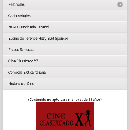
Festivales
Cortometrajes
LOS OSCARS
GOYAS
NO-DO. Noticiario Español
CÉSAR
El cine de Terence Hill y Bud Spencer
BAFTA
FESTIVAL DE HUELVA 2019
Frases Famosas
FESTIVAL DE CINE DE SEVILLA 2019
Cine Clasificado "S"
Comedia Erótica Italiana
Historia del Cine
(Contenido no apto para menores de
18
años)