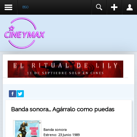
BSO
REGISTER
LOGIN
You need to enable user registration from User
USUARIO
Manager/Options in the backend of Joomla before
this module will activate.
CONTRASEÑA
RECUÉRDEME
IDENTIFICARSE
¿Recordar usuario?
¿Recordar contraseña?
Banda sonora... Agárralo como puedas
Banda sonora
Estreno: 23 Junio 1989