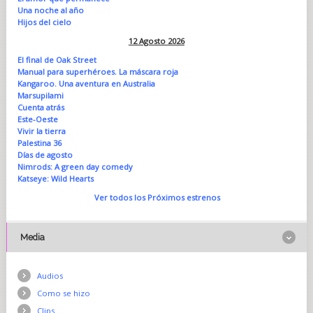
Una noche al año
Hijos del cielo
12 Agosto 2026
El final de Oak Street
Manual para superhéroes. La máscara roja
Kangaroo. Una aventura en Australia
Marsupilami
Cuenta atrás
Este-Oeste
Vivir la tierra
Palestina 36
Días de agosto
Nimrods: A green day comedy
Katseye: Wild Hearts
Ver todos los Próximos estrenos
Media
Audios
Como se hizo
Clips