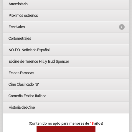
Anecdotario
Próximos estrenos
Festivales
Cortometrajes
LOS OSCARS
GOYAS
NO-DO. Noticiario Español
CÉSAR
El cine de Terence Hill y Bud Spencer
BAFTA
FESTIVAL DE HUELVA 2019
Frases Famosas
FESTIVAL DE CINE DE SEVILLA 2019
Cine Clasificado "S"
Comedia Erótica Italiana
Historia del Cine
(Contenido no apto para menores de
18
años)