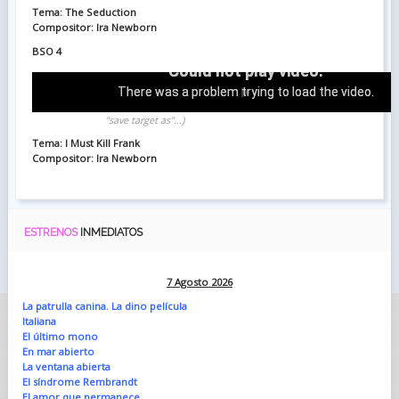
Tema: The Seduction
Compositor: Ira Newborn
BSO 4
Could not play video.
There was a problem trying to load the video.
Download
(Right-click & select "save link as" or
"save target as"...)
Error code: html5_video:4
Tema: I Must Kill Frank
Compositor: Ira Newborn
ESTRENOS
INMEDIATOS
7 Agosto 2026
La patrulla canina. La dino película
Italiana
El último mono
En mar abierto
La ventana abierta
El síndrome Rembrandt
El amor que permanece