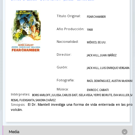
Título Original:
FEAR CHAMBER
Año Producción:
1968
Nacionalidad:
MÉXICO, EE.UU.
Director:
JACK HILL, JUAN IBÁÑEZ
Guión:
JACK HILL, LUIS ENRIQUE VERGARA
Fotografía:
RAÚL DOMÍNGUEZ, AUSTIN McKINNEY
Música:
ENRICO C. CABIATI
Intérpretes:
BORIS KARLOFF, JULISSA, CARLOS EAST, ISELA VEGA, YERYE BEIRUTE, EVA MULLER, 
ROSAS, FUENSANTA, SANDRA CHÁVEZ
Sinopsis:
El Dr. Mantell investiga una forma de vida enterrada en las pro
volcán.
Media