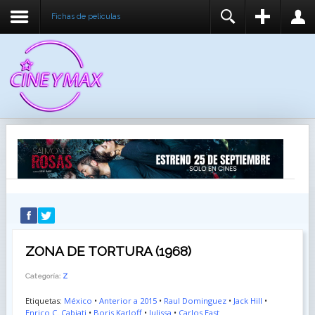
Fichas de peliculas
REGISTER
LOGIN
You need to enable user registration from User
USUARIO
Manager/Options in the backend of Joomla before
this module will activate.
CONTRASEÑA
RECUÉRDEME
IDENTIFICARSE
¿Recordar usuario?
¿Recordar contraseña?
ZONA DE TORTURA (1968)
Categoría:
Z
Etiquetas:
México
•
Anterior a 2015
•
Raul Dominguez
•
Jack Hill
•
Enrico C. Cabiati
•
Boris Karloff
•
Julissa
•
Carlos East