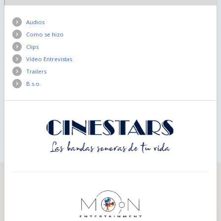
Audios
Como se hizo
Clips
Vídeo Entrevistas
Trailers
B.s.o.