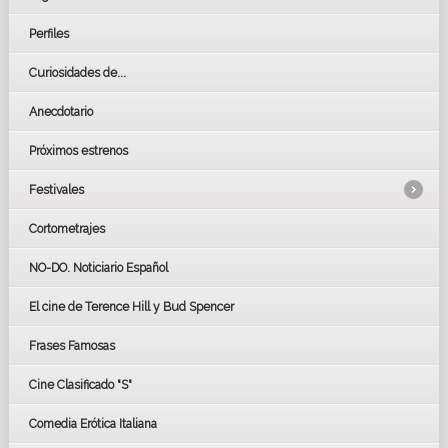
Perfiles
Curiosidades de...
Anecdotario
Próximos estrenos
Festivales
Cortometrajes
LOS OSCARS
GOYAS
NO-DO. Noticiario Español
CÉSAR
El cine de Terence Hill y Bud Spencer
BAFTA
FESTIVAL DE HUELVA 2019
Frases Famosas
FESTIVAL DE CINE DE SEVILLA 2019
Cine Clasificado "S"
Comedia Erótica Italiana