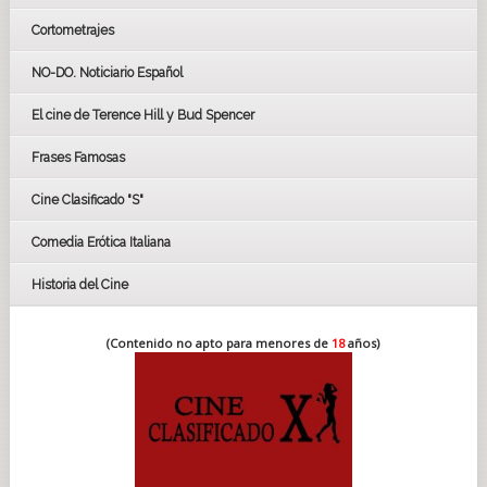
Cortometrajes
LOS OSCARS
GOYAS
NO-DO. Noticiario Español
CÉSAR
El cine de Terence Hill y Bud Spencer
BAFTA
FESTIVAL DE HUELVA 2019
Frases Famosas
FESTIVAL DE CINE DE SEVILLA 2019
Cine Clasificado "S"
Comedia Erótica Italiana
Historia del Cine
(Contenido no apto para menores de
18
años)