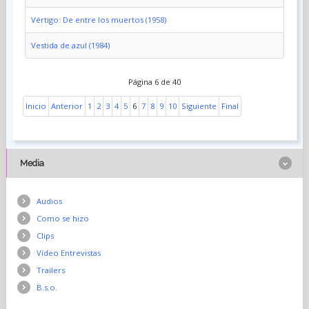
Vértigo: De entre los muertos (1958)
Vestida de azul (1984)
Página 6 de 40
Inicio
Anterior
1
2
3
4
5
6
7
8
9
10
Siguiente
Final
Media
Audios
Como se hizo
Clips
Vídeo Entrevistas
Trailers
B.s.o.