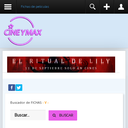
Fichas de peliculas
REGISTER
LOGIN
You need to enable user registration from User
USUARIO
Manager/Options in the backend of Joomla before
this module will activate.
CONTRASEÑA
RECUÉRDEME
IDENTIFICARSE
¿Recordar usuario?
¿Recordar contraseña?
Buscador de FICHAS
- V -
BUSCAR