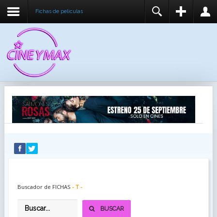
Fichas de peliculas
REGISTER
LOGIN
You need to enable user registration from User
USUARIO
Manager/Options in the backend of Joomla before
this module will activate.
CONTRASEÑA
RECUÉRDEME
IDENTIFICARSE
¿Recordar usuario?
¿Recordar contraseña?
Buscador de FICHAS
- T -
BUSCAR