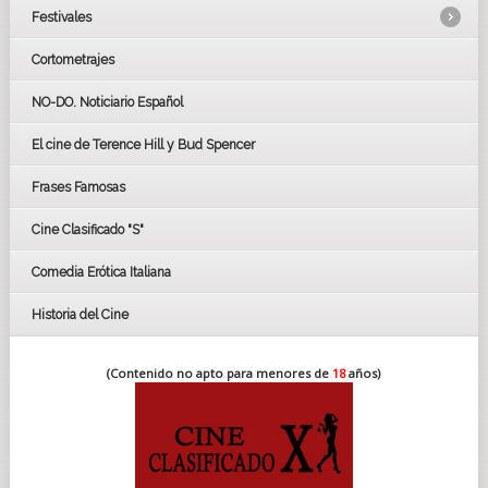
Festivales
Cortometrajes
LOS OSCARS
GOYAS
NO-DO. Noticiario Español
CÉSAR
El cine de Terence Hill y Bud Spencer
BAFTA
FESTIVAL DE HUELVA 2019
Frases Famosas
FESTIVAL DE CINE DE SEVILLA 2019
Cine Clasificado "S"
Comedia Erótica Italiana
Historia del Cine
(Contenido no apto para menores de
18
años)