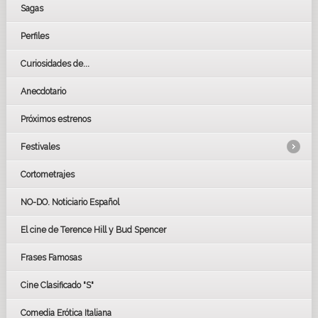
Sagas
Perfiles
Curiosidades de...
Anecdotario
Próximos estrenos
Festivales
Cortometrajes
LOS OSCARS
GOYAS
NO-DO. Noticiario Español
CÉSAR
El cine de Terence Hill y Bud Spencer
BAFTA
FESTIVAL DE HUELVA 2019
Frases Famosas
FESTIVAL DE CINE DE SEVILLA 2019
Cine Clasificado "S"
Comedia Erótica Italiana