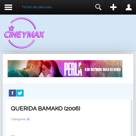
Fichas de peliculas
REGISTER
LOGIN
You need to enable user registration from User
USUARIO
Manager/Options in the backend of Joomla before
this module will activate.
CONTRASEÑA
RECUÉRDEME
IDENTIFICARSE
¿Recordar usuario?
¿Recordar contraseña?
QUERIDA BAMAKO (2006)
Categoría:
Q