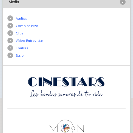
Media
Audios
Como se hizo
Clips
Vídeo Entrevistas
Trailers
B.s.o.