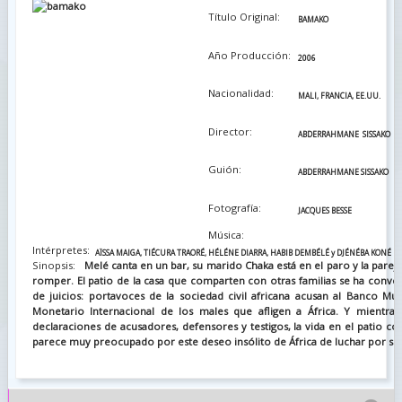
Título Original:
BAMAKO
Año Producción:
2006
Nacionalidad:
MALI, FRANCIA, EE.UU.
Director:
ABDERRAHMANE SISSAKO
Guión:
ABDERRAHMANE SISSAKO
Fotografía:
JACQUES BESSE
Música:
Intérpretes:
AÏSSA MAIGA, TIÉCURA TRAORÉ, HÉLÉNE DIARRA, HABIB DEMBÉLÉ y DJÉNÉBA KONÉ
Sinopsis:
Melé canta en un bar, su marido Chaka está en el paro y la parej
romper. El patio de la casa que comparten con otras familias se ha conver
de juicios: portavoces de la sociedad civil africana acusan al Banco Mu
Monetario Internacional de los males que afligen a África. Y mientras
declaraciones de acusadores, defensores y testigos, la vida en el patio co
parece muy preocupado por este deseo insólito de África de luchar por su