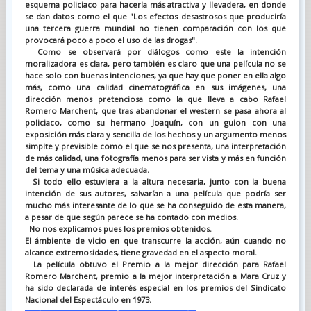
esquema policiaco para hacerla más atractiva y llevadera, en donde
se dan datos como el que "Los efectos desastrosos que produciría
una tercera guerra mundial no tienen comparación con los que
provocará poco a poco el uso de las drogas".
Como se observará por diálogos como este la intención
moralizadora es clara, pero también es claro que una película no se
hace solo con buenas intenciones, ya que hay que poner en ella algo
más, como una calidad cinematográfica en sus imágenes, una
dirección menos pretenciosa como la que lleva a cabo Rafael
Romero Marchent, que tras abandonar el western se pasa ahora al
policiaco, como su hermano Joaquín, con un guion con una
exposición más clara y sencilla de los hechos y un argumento menos
simplte y previsible como el que se nos presenta, una interpretación
de más calidad, una fotografía menos para ser vista y más en función
del tema y una música adecuada.
Si todo ello estuviera a la altura necesaria, junto con la buena
intención de sus autores, salvarían a una película que podría ser
mucho más interesante de lo que se ha conseguido de esta manera,
a pesar de que según parece se ha contado con medios.
No nos explicamos pues los premios obtenidos.
El ámbiente de vicio en que transcurre la acción, aún cuando no
alcance extremosidades, tiene gravedad en el aspecto moral.
La película obtuvo el Premio a la mejor dirección para Rafael
Romero Marchent, premio a la mejor interpretación a Mara Cruz y
ha sido declarada de interés especial en los premios del Sindicato
Nacional del Espectáculo en 1973.