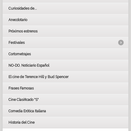
Curiosidades de...
Anecdotario
Próximos estrenos
Festivales
Cortometrajes
LOS OSCARS
GOYAS
NO-DO. Noticiario Español
CÉSAR
El cine de Terence Hill y Bud Spencer
BAFTA
FESTIVAL DE HUELVA 2019
Frases Famosas
FESTIVAL DE CINE DE SEVILLA 2019
Cine Clasificado "S"
Comedia Erótica Italiana
Historia del Cine