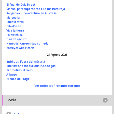
El final de Oak Street
Manual para superhéroes. La máscara roja
Kangaroo. Una aventura en Australia
Marsupilami
Cuenta atrás
Este-Oeste
Vivir la tierra
Palestina 36
Días de agosto
Nimrods: A green day comedy
Katseye: Wild Hearts
21 Agosto 2026
Insidious. Fuera del más allá
The fast and the furious (A todo gas)
Prometido el cielo
A fuego
El coro de Praga
Ver todos los Próximos estrenos
Media