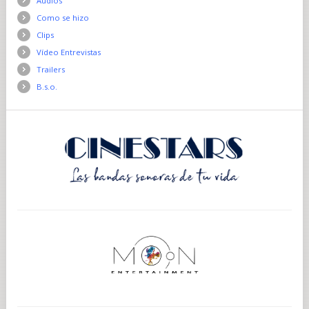
Audios
Como se hizo
Clips
Vídeo Entrevistas
Trailers
B.s.o.