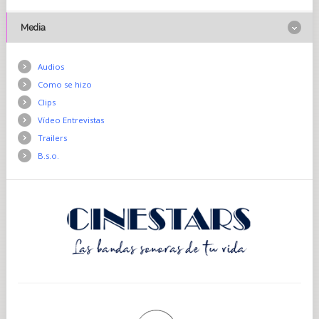
Media
Audios
Como se hizo
Clips
Vídeo Entrevistas
Trailers
B.s.o.