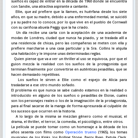
sueños es capaz de entrar en la década de 1960 donde se encuentra
con Sandie, una atractiva aspirante a cantante.
Ellie, que así prefiere que la llamen, es huérfana desde los siete
años, en que su madre, debido a una enfermedad mental, se suicidó
y a su padre no lo conoce, por lo que vive en el pueblo de Cornwall
con su cariñosa abuela Peggy que la ha criado.
Un día recibe una carta con la aceptación de una academia de
modas de Londres, ciudad que nunca ha pisado, y se traslada allí a
una residencia de chicas, pero las compañeras se meten con ella y
prefiere marcharse a una casa particular y la Sra. Collins le alquila
una habitación y le impone unas determinadas reglas.
Quien piense que va a ver un thriller al uso se equivoca, por que el
guion mezcla la realidad con los sueños de la protagonista que
terminan finalmente por convertirse en auténticas pesadillas, que se
hacen demasiado repetitivas.
Los sueños le sirven a Ellie como el espejo de Alicia para
trasladarse a ese otro mundo soñado.
El problema es que nunca se sabe cuándo estamos en la realidad o
introducido en alguno de los sueños o pesadillas de Eloise, cuales
son los personajes reales o los de la imaginación de la protagonista,
para al final sacarse de la manga de forma apresurada al culpable de
los sucesos que ocurren en la historia.
A lo largo de la misma se mezclan género como el musical, el
drama, el thriller, el terror, la comedia, el psicológico, entre otros.
La película se puede tomar como un homenaje a la década de los
años sesenta con films como
Operación trueno
(1965), los temas
musicales de los Kinks, los Rolling Stone, Barry Ryan, Petula Clark,