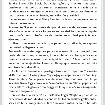
Sandie Shaw, Cilla Black, Dusty Springfield y muchos más cuyas
canciones más conocidas suenan constantemente a través de la
banda sonora y que alguna de ellas está interpretada por Sandie, la
coprotagonista de esta historia, entre ficción y realidad.
A veces se confunde si Ellie y Sandie son la misma persona con la
misma melena rubia.
Finalmente Ellie se da cuenta de que el Londres de los sesenta que
ella soñaba no se parece a lo que es en realidad, lo que no le impide
que triunfe como diseñadora de modas en un final precipitado y
algo impostado.
Algunos recursos narrativos, a pesar de su eficacia, se repiten
demasiado y llegan a cansar.
Por medio se meten algunos personajes masculinos como Jack que
pretende ser su representante, John el chico de color que le ayuda
cuando está en apuros o el enigmático viejo Silver Haired que
encarna un avejentado Terence Stamp que resulta ser el más
ambiguo de todos ellos.
En la parte femenina el protagonismo se lo reparten Thomasin
McKenzie como Eloise y Anya Taylor-Joy en el personaje de Sandie y
llama la atención la presencia de unas muy maduras con la ya
fallecida Diana Rigg como la señora Collins en su último papel en el
cine y Rita Tushingham como Peggy de las que se añora la imagen de
cuando eran jóvenes.
En cuanto a la dirección el británico Edgar Wright, a pesar de la
experiencia de más de dos docena de títulos en su filmografía, entre
series de televisión y cine, el film funciona a ratos, pero no ha sido