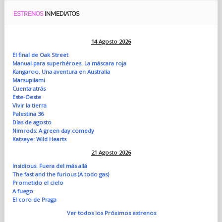
ESTRENOS
INMEDIATOS
14 Agosto 2026
El final de Oak Street
Manual para superhéroes. La máscara roja
Kangaroo. Una aventura en Australia
Marsupilami
Cuenta atrás
Este-Oeste
Vivir la tierra
Palestina 36
Días de agosto
Nimrods: A green day comedy
Katseye: Wild Hearts
21 Agosto 2026
Insidious. Fuera del más allá
The fast and the furious (A todo gas)
Prometido el cielo
A fuego
El coro de Praga
Ver todos los Próximos estrenos