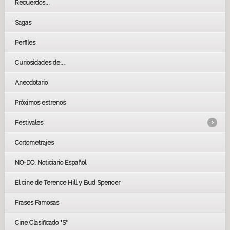
Recuerdos...
Sagas
Perfiles
Curiosidades de...
Anecdotario
Próximos estrenos
Festivales
Cortometrajes
LOS OSCARS
GOYAS
NO-DO. Noticiario Español
CÉSAR
El cine de Terence Hill y Bud Spencer
BAFTA
FESTIVAL DE HUELVA 2019
Frases Famosas
FESTIVAL DE CINE DE SEVILLA 2019
Cine Clasificado "S"