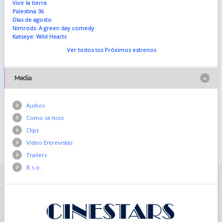
Vivir la tierra
Palestina 36
Días de agosto
Nimrods: A green day comedy
Katseye: Wild Hearts
Ver todos los Próximos estrenos
Media
Audios
Como se hizo
Clips
Vídeo Entrevistas
Trailers
B.s.o.