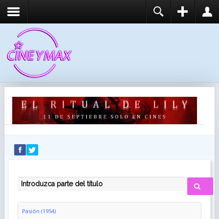
REGISTER
LOGIN
You need to enable user registration from User
USUARIO
Manager/Options in the backend of Joomla before
this module will activate.
CONTRASEÑA
RECUÉRDEME
IDENTIFICARSE
¿Recordar usuario?
¿Recordar contraseña?
INTRODUZCA PARTE DEL TÍTULO
Pasión (1954)