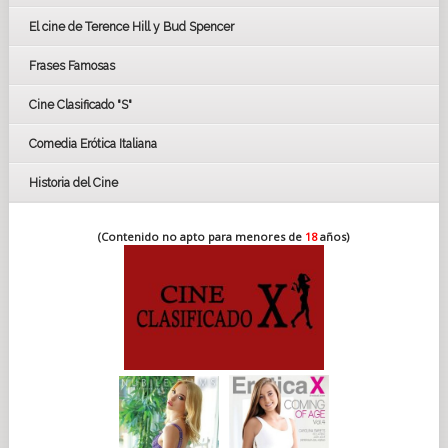
CÉSAR
El cine de Terence Hill y Bud Spencer
BAFTA
FESTIVAL DE HUELVA 2019
Frases Famosas
FESTIVAL DE CINE DE SEVILLA 2019
Cine Clasificado "S"
Comedia Erótica Italiana
Historia del Cine
(Contenido no apto para menores de
18
años)