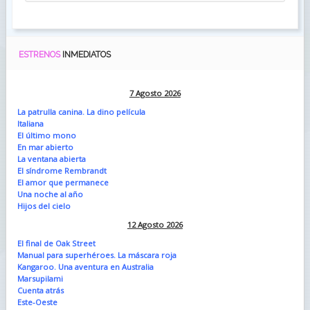
ESTRENOS
INMEDIATOS
7 Agosto 2026
La patrulla canina. La dino película
Italiana
El último mono
En mar abierto
La ventana abierta
El síndrome Rembrandt
El amor que permanece
Una noche al año
Hijos del cielo
12 Agosto 2026
El final de Oak Street
Manual para superhéroes. La máscara roja
Kangaroo. Una aventura en Australia
Marsupilami
Cuenta atrás
Este-Oeste