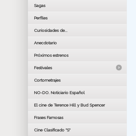
Sagas
Perfiles
Curiosidades de...
Anecdotario
Próximos estrenos
Festivales
Cortometrajes
LOS OSCARS
GOYAS
NO-DO. Noticiario Español
CÉSAR
El cine de Terence Hill y Bud Spencer
BAFTA
FESTIVAL DE HUELVA 2019
Frases Famosas
FESTIVAL DE CINE DE SEVILLA 2019
Cine Clasificado "S"