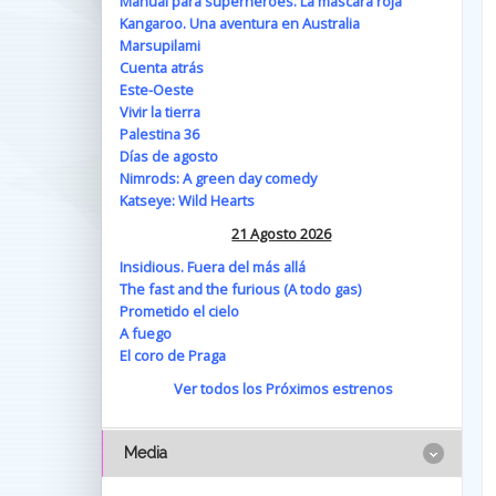
Manual para superhéroes. La máscara roja
Kangaroo. Una aventura en Australia
Marsupilami
Cuenta atrás
Este-Oeste
Vivir la tierra
Palestina 36
Días de agosto
Nimrods: A green day comedy
Katseye: Wild Hearts
21 Agosto 2026
Insidious. Fuera del más allá
The fast and the furious (A todo gas)
Prometido el cielo
A fuego
El coro de Praga
Ver todos los Próximos estrenos
Media