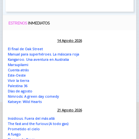
ESTRENOS
INMEDIATOS
14 Agosto 2026
El final de Oak Street
Manual para superhéroes. La máscara roja
Kangaroo. Una aventura en Australia
Marsupilami
Cuenta atrás
Este-Oeste
Vivir la tierra
Palestina 36
Días de agosto
Nimrods: A green day comedy
Katseye: Wild Hearts
21 Agosto 2026
Insidious. Fuera del más allá
The fast and the furious (A todo gas)
Prometido el cielo
A fuego