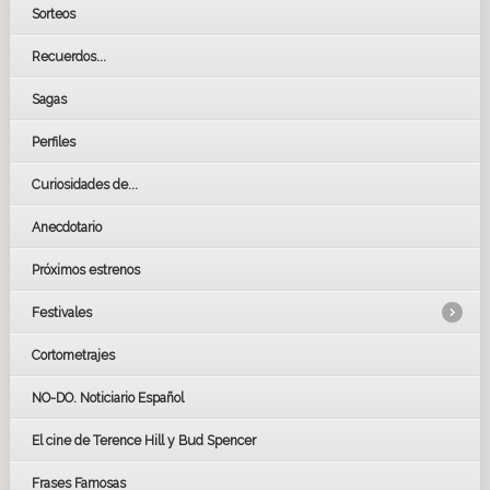
Sorteos
Recuerdos...
Sagas
Perfiles
Curiosidades de...
Anecdotario
Próximos estrenos
Festivales
Cortometrajes
LOS OSCARS
GOYAS
NO-DO. Noticiario Español
CÉSAR
El cine de Terence Hill y Bud Spencer
BAFTA
FESTIVAL DE HUELVA 2019
Frases Famosas