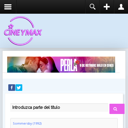
REGISTER
LOGIN
You need to enable user registration from User
USUARIO
Manager/Options in the backend of Joomla before
this module will activate.
CONTRASEÑA
RECUÉRDEME
IDENTIFICARSE
¿Recordar usuario?
¿Recordar contraseña?
INTRODUZCA PARTE DEL TÍTULO
Sommersby (1992)