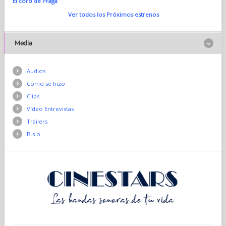
El coro de Praga
Ver todos los Próximos estrenos
Media
Audios
Como se hizo
Clips
Vídeo Entrevistas
Trailers
B.s.o.