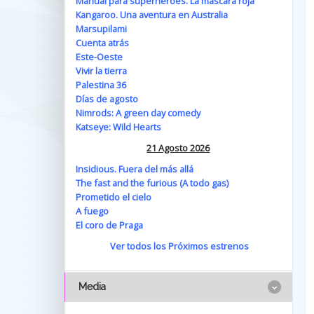
Manual para superhéroes. La máscara roja
Kangaroo. Una aventura en Australia
Marsupilami
Cuenta atrás
Este-Oeste
Vivir la tierra
Palestina 36
Días de agosto
Nimrods: A green day comedy
Katseye: Wild Hearts
21 Agosto 2026
Insidious. Fuera del más allá
The fast and the furious (A todo gas)
Prometido el cielo
A fuego
El coro de Praga
Ver todos los Próximos estrenos
Media