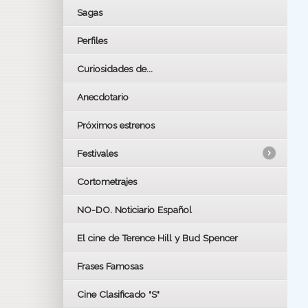
Sagas
Perfiles
Curiosidades de...
Anecdotario
Próximos estrenos
Festivales
Cortometrajes
LOS OSCARS
GOYAS
NO-DO. Noticiario Español
CÉSAR
El cine de Terence Hill y Bud Spencer
BAFTA
FESTIVAL DE HUELVA 2019
Frases Famosas
FESTIVAL DE CINE DE SEVILLA 2019
Cine Clasificado "S"