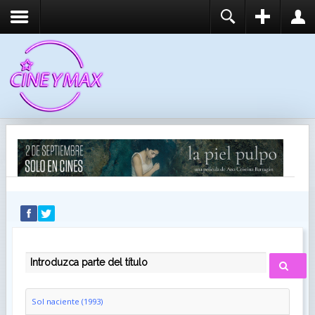
REGISTER
LOGIN
You need to enable user registration from User
USUARIO
Manager/Options in the backend of Joomla before
this module will activate.
CONTRASEÑA
RECUÉRDEME
IDENTIFICARSE
¿Recordar usuario?
¿Recordar contraseña?
INTRODUZCA PARTE DEL TÍTULO
Sol naciente (1993)