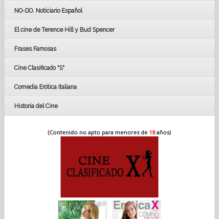
GOYAS
NO-DO. Noticiario Español
CÉSAR
El cine de Terence Hill y Bud Spencer
BAFTA
FESTIVAL DE HUELVA 2019
Frases Famosas
FESTIVAL DE CINE DE SEVILLA 2019
Cine Clasificado "S"
Comedia Erótica Italiana
Historia del Cine
(Contenido no apto para menores de
18
años)