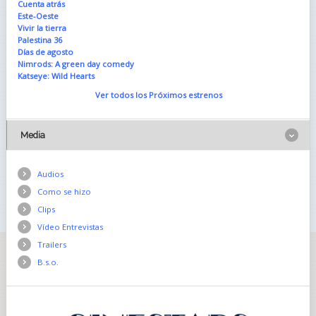
Cuenta atrás
Este-Oeste
Vivir la tierra
Palestina 36
Días de agosto
Nimrods: A green day comedy
Katseye: Wild Hearts
Ver todos los Próximos estrenos
Media
Audios
Como se hizo
Clips
Vídeo Entrevistas
Trailers
B.s.o.