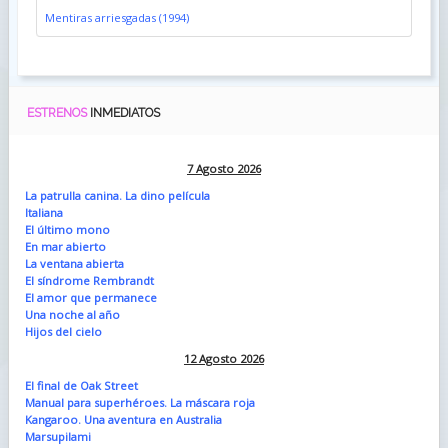
Mentiras arriesgadas (1994)
ESTRENOS
INMEDIATOS
7 Agosto 2026
La patrulla canina. La dino película
Italiana
El último mono
En mar abierto
La ventana abierta
El síndrome Rembrandt
El amor que permanece
Una noche al año
Hijos del cielo
12 Agosto 2026
El final de Oak Street
Manual para superhéroes. La máscara roja
Kangaroo. Una aventura en Australia
Marsupilami