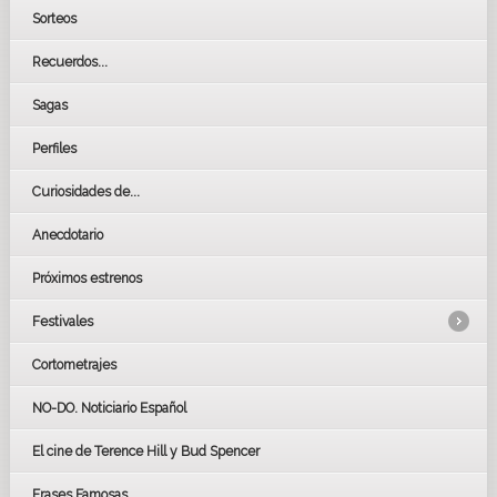
Sorteos
Recuerdos...
Sagas
Perfiles
Curiosidades de...
Anecdotario
Próximos estrenos
Festivales
Cortometrajes
LOS OSCARS
GOYAS
NO-DO. Noticiario Español
CÉSAR
El cine de Terence Hill y Bud Spencer
BAFTA
FESTIVAL DE HUELVA 2019
Frases Famosas