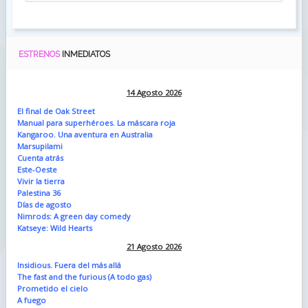
ESTRENOS
INMEDIATOS
14 Agosto 2026
El final de Oak Street
Manual para superhéroes. La máscara roja
Kangaroo. Una aventura en Australia
Marsupilami
Cuenta atrás
Este-Oeste
Vivir la tierra
Palestina 36
Días de agosto
Nimrods: A green day comedy
Katseye: Wild Hearts
21 Agosto 2026
Insidious. Fuera del más allá
The fast and the furious (A todo gas)
Prometido el cielo
A fuego