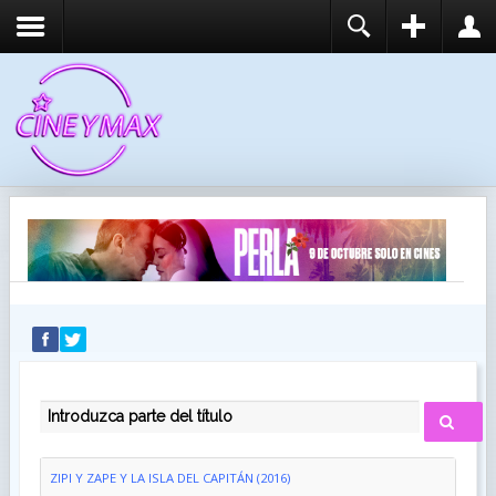
REGISTER
LOGIN
You need to enable user registration from User
USUARIO
Manager/Options in the backend of Joomla before
this module will activate.
CONTRASEÑA
RECUÉRDEME
IDENTIFICARSE
¿Recordar usuario?
¿Recordar contraseña?
INTRODUZCA PARTE DEL TÍTULO
ZIPI Y ZAPE Y LA ISLA DEL CAPITÁN (2016)