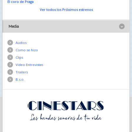
El coro de Praga
Ver todos los Próximos estrenos
Media
Audios
Como se hizo
Clips
Vídeo Entrevistas
Trailers
B.s.o.