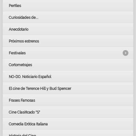
Perfiles
Curiosidades de...
Anecdotario
Próximos estrenos
Festivales
Cortometrajes
LOS OSCARS
GOYAS
NO-DO. Noticiario Español
CÉSAR
El cine de Terence Hill y Bud Spencer
BAFTA
FESTIVAL DE HUELVA 2019
Frases Famosas
FESTIVAL DE CINE DE SEVILLA 2019
Cine Clasificado "S"
Comedia Erótica Italiana