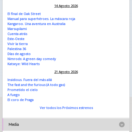
14 Agosto 2026
El final de Oak Street
Manual para superhéroes. La máscara roja
Kangaroo. Una aventura en Australia
Marsupilami
Cuenta atrás
Este-Oeste
Vivir la tierra
Palestina 36
Días de agosto
Nimrods: A green day comedy
Katseye: Wild Hearts
21 Agosto 2026
Insidious. Fuera del más allá
The fast and the furious (A todo gas)
Prometido el cielo
A fuego
El coro de Praga
Ver todos los Próximos estrenos
Media