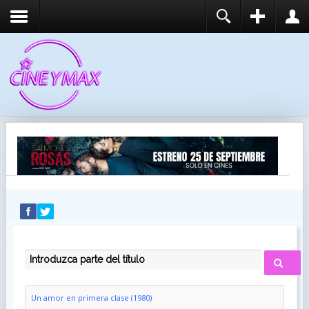
REGISTER
LOGIN
You need to enable user registration from User
USUARIO
Manager/Options in the backend of Joomla before
this module will activate.
CONTRASEÑA
RECUÉRDEME
IDENTIFICARSE
¿Recordar usuario?
¿Recordar contraseña?
INTRODUZCA PARTE DEL TÍTULO
Un amor en primera clase (1980)