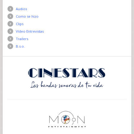
Audios
Como se hizo
Clips
Vídeo Entrevistas
Trailers
B.s.o.