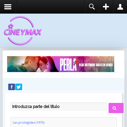
REGISTER
LOGIN
You need to enable user registration from User
USUARIO
Manager/Options in the backend of Joomla before
this module will activate.
CONTRASEÑA
RECUÉRDEME
IDENTIFICARSE
¿Recordar usuario?
¿Recordar contraseña?
INTRODUZCA PARTE DEL TÍTULO
Las protegidas (1975)