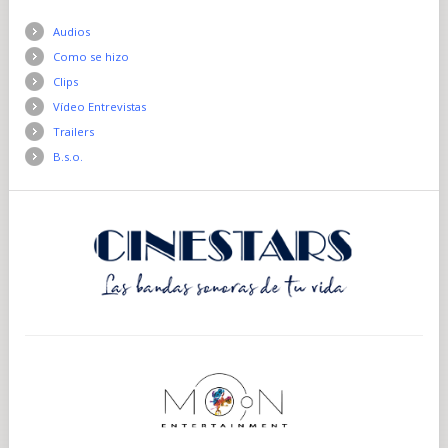
Audios
Como se hizo
Clips
Vídeo Entrevistas
Trailers
B.s.o.