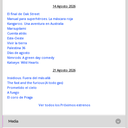
14 Agosto 2026
El final de Oak Street
Manual para superhéroes. La máscara roja
Kangaroo. Una aventura en Australia
Marsupilami
Cuenta atrás
Este-Oeste
Vivir la tierra
Palestina 36
Días de agosto
Nimrods: A green day comedy
Katseye: Wild Hearts
21 Agosto 2026
Insidious. Fuera del más allá
The fast and the furious (A todo gas)
Prometido el cielo
A fuego
El coro de Praga
Ver todos los Próximos estrenos
Media