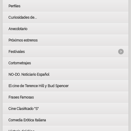
Perfiles
Curiosidades de...
Anecdotario
Próximos estrenos
Festivales
Cortometrajes
LOS OSCARS
GOYAS
NO-DO. Noticiario Español
CÉSAR
El cine de Terence Hill y Bud Spencer
BAFTA
FESTIVAL DE HUELVA 2019
Frases Famosas
FESTIVAL DE CINE DE SEVILLA 2019
Cine Clasificado "S"
Comedia Erótica Italiana