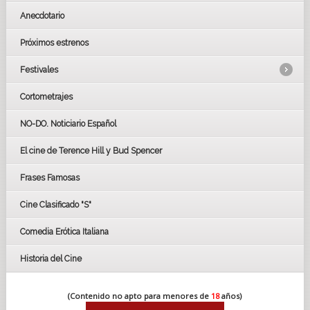
Anecdotario
Próximos estrenos
Festivales
Cortometrajes
LOS OSCARS
GOYAS
NO-DO. Noticiario Español
CÉSAR
El cine de Terence Hill y Bud Spencer
BAFTA
FESTIVAL DE HUELVA 2019
Frases Famosas
FESTIVAL DE CINE DE SEVILLA 2019
Cine Clasificado "S"
Comedia Erótica Italiana
Historia del Cine
(Contenido no apto para menores de
18
años)