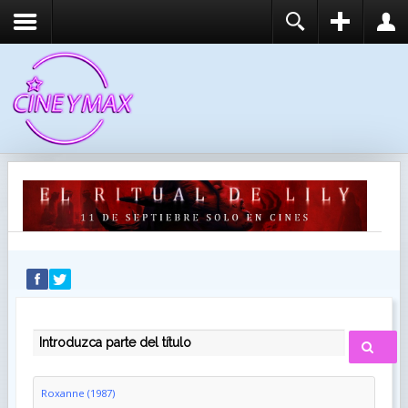
REGISTER
LOGIN
You need to enable user registration from User
USUARIO
Manager/Options in the backend of Joomla before
this module will activate.
CONTRASEÑA
RECUÉRDEME
IDENTIFICARSE
¿Recordar usuario?
¿Recordar contraseña?
INTRODUZCA PARTE DEL TÍTULO
Roxanne (1987)