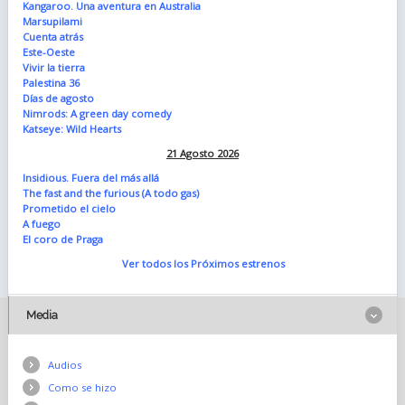
Kangaroo. Una aventura en Australia
Marsupilami
Cuenta atrás
Este-Oeste
Vivir la tierra
Palestina 36
Días de agosto
Nimrods: A green day comedy
Katseye: Wild Hearts
21 Agosto 2026
Insidious. Fuera del más allá
The fast and the furious (A todo gas)
Prometido el cielo
A fuego
El coro de Praga
Ver todos los Próximos estrenos
Media
Audios
Como se hizo