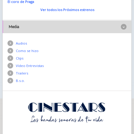
El coro de Praga
Ver todos los Próximos estrenos
Media
Audios
Como se hizo
Clips
Vídeo Entrevistas
Trailers
B.s.o.