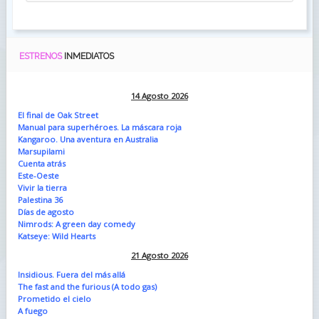
ESTRENOS
INMEDIATOS
14 Agosto 2026
El final de Oak Street
Manual para superhéroes. La máscara roja
Kangaroo. Una aventura en Australia
Marsupilami
Cuenta atrás
Este-Oeste
Vivir la tierra
Palestina 36
Días de agosto
Nimrods: A green day comedy
Katseye: Wild Hearts
21 Agosto 2026
Insidious. Fuera del más allá
The fast and the furious (A todo gas)
Prometido el cielo
A fuego