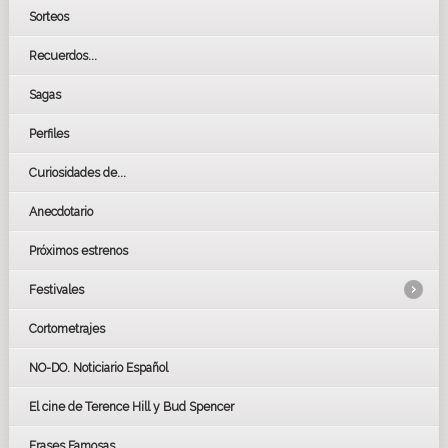
Sorteos
Recuerdos...
Sagas
Perfiles
Curiosidades de...
Anecdotario
Próximos estrenos
Festivales
Cortometrajes
LOS OSCARS
GOYAS
NO-DO. Noticiario Español
CÉSAR
El cine de Terence Hill y Bud Spencer
BAFTA
FESTIVAL DE HUELVA 2019
Frases Famosas