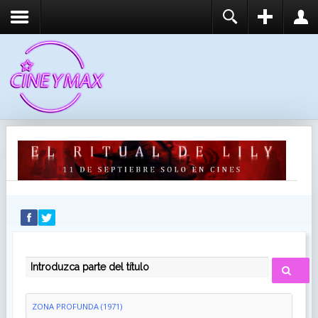
REGISTER
LOGIN
You need to enable user registration from User
USUARIO
Manager/Options in the backend of Joomla before
this module will activate.
CONTRASEÑA
RECUÉRDEME
IDENTIFICARSE
¿Recordar usuario?
¿Recordar contraseña?
INTRODUZCA PARTE DEL TÍTULO
ZONA PROFUNDA (1971)