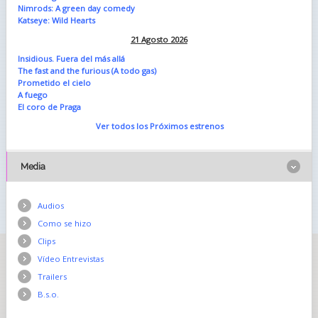
Nimrods: A green day comedy
Katseye: Wild Hearts
21 Agosto 2026
Insidious. Fuera del más allá
The fast and the furious (A todo gas)
Prometido el cielo
A fuego
El coro de Praga
Ver todos los Próximos estrenos
Media
Audios
Como se hizo
Clips
Vídeo Entrevistas
Trailers
B.s.o.