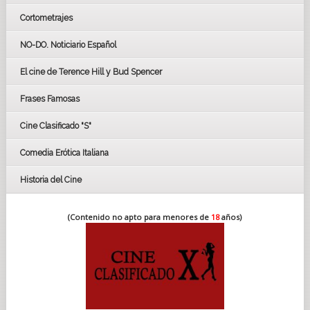
Cortometrajes
LOS OSCARS
GOYAS
NO-DO. Noticiario Español
CÉSAR
El cine de Terence Hill y Bud Spencer
BAFTA
FESTIVAL DE HUELVA 2019
Frases Famosas
FESTIVAL DE CINE DE SEVILLA 2019
Cine Clasificado "S"
Comedia Erótica Italiana
Historia del Cine
(Contenido no apto para menores de
18
años)