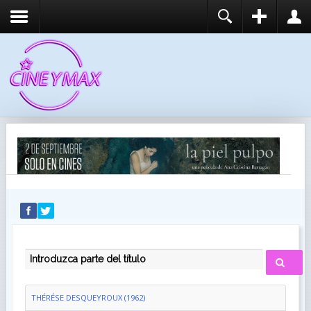
REGISTER
LOGIN
You need to enable user registration from User
USUARIO
Manager/Options in the backend of Joomla before
this module will activate.
CONTRASEÑA
RECUÉRDEME
IDENTIFICARSE
¿Recordar usuario?
¿Recordar contraseña?
INTRODUZCA PARTE DEL TÍTULO
THÉRÉSE DESQUEYROUX (1962)