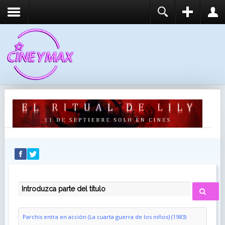
REGISTER
LOGIN
You need to enable user registration from User
USUARIO
Manager/Options in the backend of Joomla before
this module will activate.
CONTRASEÑA
RECUÉRDEME
IDENTIFICARSE
¿Recordar usuario?
¿Recordar contraseña?
INTRODUZCA PARTE DEL TÍTULO
Parchis entra en acción (La cuarta guerra de los niños) (1983)