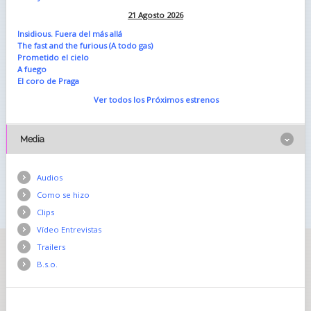
21 Agosto 2026
Insidious. Fuera del más allá
The fast and the furious (A todo gas)
Prometido el cielo
A fuego
El coro de Praga
Ver todos los Próximos estrenos
Media
Audios
Como se hizo
Clips
Vídeo Entrevistas
Trailers
B.s.o.