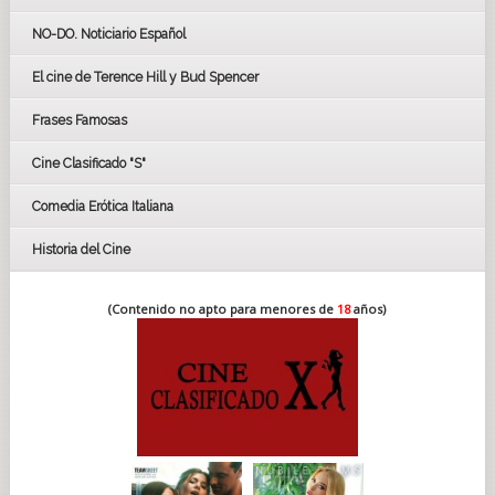
GOYAS
NO-DO. Noticiario Español
CÉSAR
El cine de Terence Hill y Bud Spencer
BAFTA
FESTIVAL DE HUELVA 2019
Frases Famosas
FESTIVAL DE CINE DE SEVILLA 2019
Cine Clasificado "S"
Comedia Erótica Italiana
Historia del Cine
(Contenido no apto para menores de
18
años)