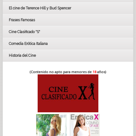
CÉSAR
El cine de Terence Hill y Bud Spencer
BAFTA
FESTIVAL DE HUELVA 2019
Frases Famosas
FESTIVAL DE CINE DE SEVILLA 2019
Cine Clasificado "S"
Comedia Erótica Italiana
Historia del Cine
(Contenido no apto para menores de
18
años)