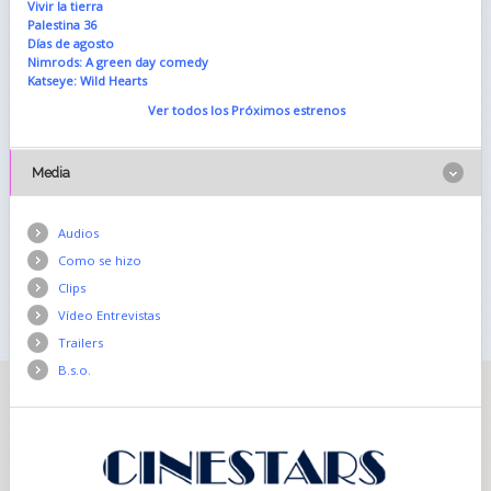
Vivir la tierra
Palestina 36
Días de agosto
Nimrods: A green day comedy
Katseye: Wild Hearts
Ver todos los Próximos estrenos
Media
Audios
Como se hizo
Clips
Vídeo Entrevistas
Trailers
B.s.o.