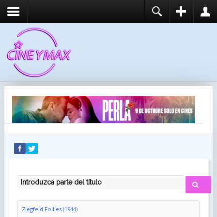
REGISTER
LOGIN
You need to enable user registration from User
USUARIO
Manager/Options in the backend of Joomla before
this module will activate.
CONTRASEÑA
RECUÉRDEME
IDENTIFICARSE
¿Recordar usuario?
¿Recordar contraseña?
INTRODUZCA PARTE DEL TÍTULO
Ziegfeld Follies (1944)