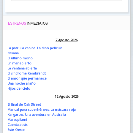
ESTRENOS
INMEDIATOS
7 Agosto 2026
La patrulla canina. La dino película
Italiana
El último mono
En mar abierto
La ventana abierta
El síndrome Rembrandt
El amor que permanece
Una noche al año
Hijos del cielo
12 Agosto 2026
El final de Oak Street
Manual para superhéroes. La máscara roja
Kangaroo. Una aventura en Australia
Marsupilami
Cuenta atrás
Este-Oeste