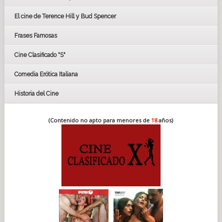
CÉSAR
El cine de Terence Hill y Bud Spencer
BAFTA
FESTIVAL DE HUELVA 2019
Frases Famosas
FESTIVAL DE CINE DE SEVILLA 2019
Cine Clasificado "S"
Comedia Erótica Italiana
Historia del Cine
(Contenido no apto para menores de
18
años)