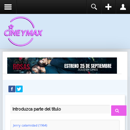
REGISTER
LOGIN
You need to enable user registration from User
USUARIO
Manager/Options in the backend of Joomla before
this module will activate.
CONTRASEÑA
RECUÉRDEME
IDENTIFICARSE
¿Recordar usuario?
¿Recordar contraseña?
INTRODUZCA PARTE DEL TÍTULO
Jerry calamidad (1964)