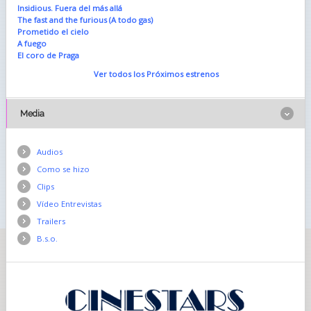
Insidious. Fuera del más allá
The fast and the furious (A todo gas)
Prometido el cielo
A fuego
El coro de Praga
Ver todos los Próximos estrenos
Media
Audios
Como se hizo
Clips
Vídeo Entrevistas
Trailers
B.s.o.