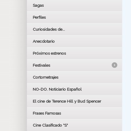
Sagas
Perfiles
Curiosidades de...
Anecdotario
Próximos estrenos
Festivales
Cortometrajes
LOS OSCARS
GOYAS
NO-DO. Noticiario Español
CÉSAR
El cine de Terence Hill y Bud Spencer
BAFTA
FESTIVAL DE HUELVA 2019
Frases Famosas
FESTIVAL DE CINE DE SEVILLA 2019
Cine Clasificado "S"