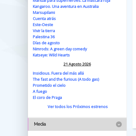
Manual para superhéroes. La máscara roja
Kangaroo. Una aventura en Australia
Marsupilami
Cuenta atrás
Este-Oeste
Vivir la tierra
Palestina 36
Días de agosto
Nimrods: A green day comedy
Katseye: Wild Hearts
21 Agosto 2026
Insidious. Fuera del más allá
The fast and the furious (A todo gas)
Prometido el cielo
A fuego
El coro de Praga
Ver todos los Próximos estrenos
Media