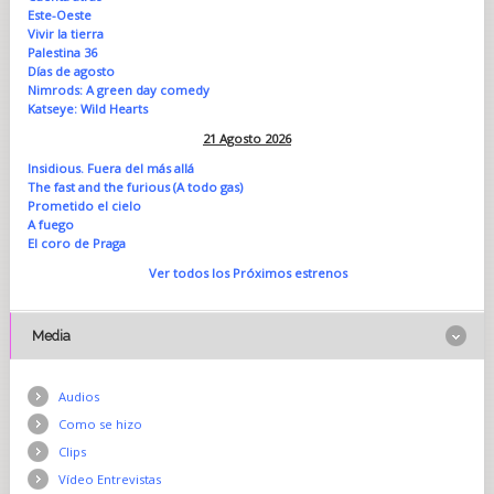
Este-Oeste
Vivir la tierra
Palestina 36
Días de agosto
Nimrods: A green day comedy
Katseye: Wild Hearts
21 Agosto 2026
Insidious. Fuera del más allá
The fast and the furious (A todo gas)
Prometido el cielo
A fuego
El coro de Praga
Ver todos los Próximos estrenos
Media
Audios
Como se hizo
Clips
Vídeo Entrevistas