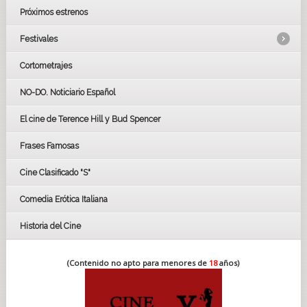
Próximos estrenos
Festivales
Cortometrajes
LOS OSCARS
GOYAS
NO-DO. Noticiario Español
CÉSAR
El cine de Terence Hill y Bud Spencer
BAFTA
FESTIVAL DE HUELVA 2019
Frases Famosas
FESTIVAL DE CINE DE SEVILLA 2019
Cine Clasificado "S"
Comedia Erótica Italiana
Historia del Cine
(Contenido no apto para menores de
18
años)