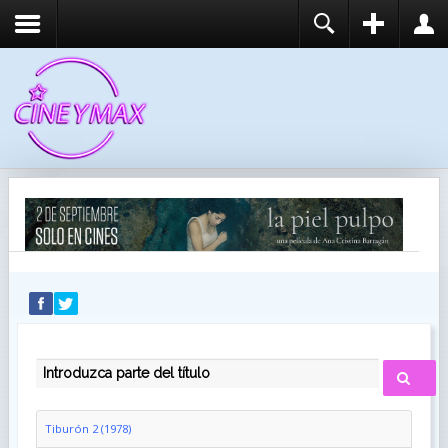
REGISTER
LOGIN
You need to enable user registration from User
USUARIO
Manager/Options in the backend of Joomla before
this module will activate.
CONTRASEÑA
RECUÉRDEME
IDENTIFICARSE
¿Recordar usuario?
¿Recordar contraseña?
INTRODUZCA PARTE DEL TÍTULO
Tiburón 2 (1978)