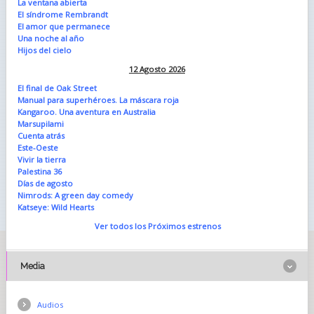
La ventana abierta
El síndrome Rembrandt
El amor que permanece
Una noche al año
Hijos del cielo
12 Agosto 2026
El final de Oak Street
Manual para superhéroes. La máscara roja
Kangaroo. Una aventura en Australia
Marsupilami
Cuenta atrás
Este-Oeste
Vivir la tierra
Palestina 36
Días de agosto
Nimrods: A green day comedy
Katseye: Wild Hearts
Ver todos los Próximos estrenos
Media
Audios