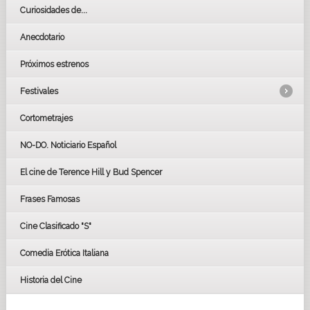
Curiosidades de...
Anecdotario
Próximos estrenos
Festivales
Cortometrajes
LOS OSCARS
GOYAS
NO-DO. Noticiario Español
CÉSAR
El cine de Terence Hill y Bud Spencer
BAFTA
FESTIVAL DE HUELVA 2019
Frases Famosas
FESTIVAL DE CINE DE SEVILLA 2019
Cine Clasificado "S"
Comedia Erótica Italiana
Historia del Cine