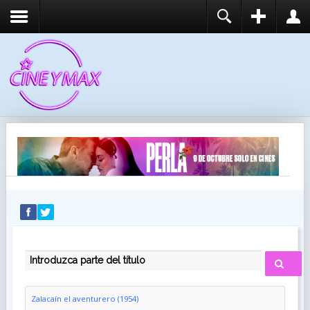
REGISTER
LOGIN
You need to enable user registration from User
USUARIO
Manager/Options in the backend of Joomla before
this module will activate.
CONTRASEÑA
RECUÉRDEME
IDENTIFICARSE
¿Recordar usuario?
¿Recordar contraseña?
INTRODUZCA PARTE DEL TÍTULO
Zalacaín el aventurero (1954)