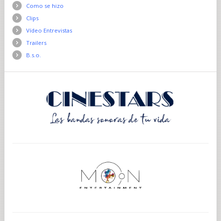
Como se hizo
Clips
Vídeo Entrevistas
Trailers
B.s.o.