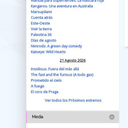
Manual para superhéroes. La máscara roja
Kangaroo. Una aventura en Australia
Marsupilami
Cuenta atrás
Este-Oeste
Vivir la tierra
Palestina 36
Días de agosto
Nimrods: A green day comedy
Katseye: Wild Hearts
21 Agosto 2026
Insidious. Fuera del más allá
The fast and the furious (A todo gas)
Prometido el cielo
A fuego
El coro de Praga
Ver todos los Próximos estrenos
Media