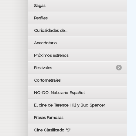
Sagas
Perfiles
Curiosidades de...
Anecdotario
Próximos estrenos
Festivales
Cortometrajes
LOS OSCARS
GOYAS
NO-DO. Noticiario Español
CÉSAR
El cine de Terence Hill y Bud Spencer
BAFTA
FESTIVAL DE HUELVA 2019
Frases Famosas
FESTIVAL DE CINE DE SEVILLA 2019
Cine Clasificado "S"