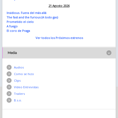
21 Agosto 2026
Insidious. Fuera del más allá
The fast and the furious (A todo gas)
Prometido el cielo
A fuego
El coro de Praga
Ver todos los Próximos estrenos
Media
Audios
Como se hizo
Clips
Vídeo Entrevistas
Trailers
B.s.o.