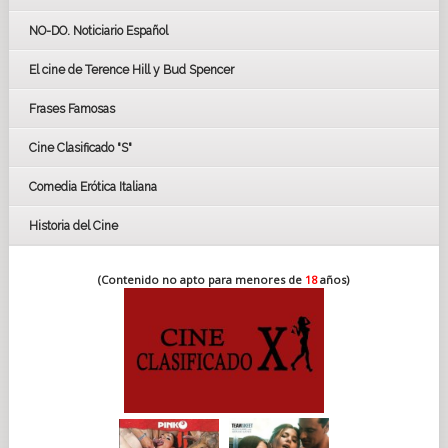
GOYAS
NO-DO. Noticiario Español
CÉSAR
El cine de Terence Hill y Bud Spencer
BAFTA
FESTIVAL DE HUELVA 2019
Frases Famosas
FESTIVAL DE CINE DE SEVILLA 2019
Cine Clasificado "S"
Comedia Erótica Italiana
Historia del Cine
(Contenido no apto para menores de
18
años)