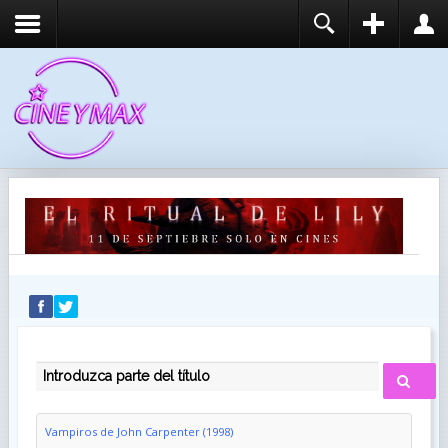
REGISTER
LOGIN
You need to enable user registration from User
USUARIO
Manager/Options in the backend of Joomla before
this module will activate.
CONTRASEÑA
RECUÉRDEME
IDENTIFICARSE
¿Recordar usuario?
¿Recordar contraseña?
INTRODUZCA PARTE DEL TÍTULO
Vampiros de John Carpenter (1998)