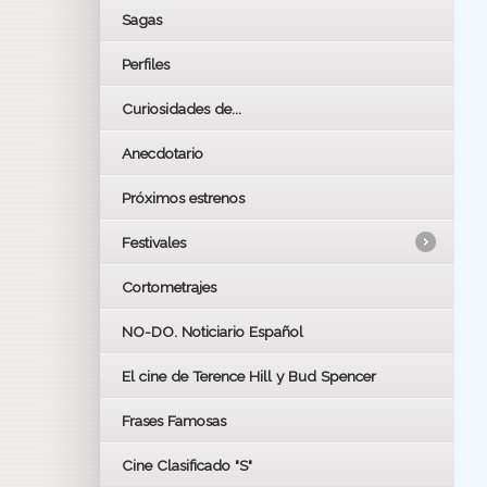
Sagas
Perfiles
Curiosidades de...
Anecdotario
Próximos estrenos
Festivales
Cortometrajes
LOS OSCARS
GOYAS
NO-DO. Noticiario Español
CÉSAR
El cine de Terence Hill y Bud Spencer
BAFTA
FESTIVAL DE HUELVA 2019
Frases Famosas
FESTIVAL DE CINE DE SEVILLA 2019
Cine Clasificado "S"