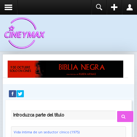
REGISTER
LOGIN
You need to enable user registration from User
USUARIO
Manager/Options in the backend of Joomla before
this module will activate.
CONTRASEÑA
RECUÉRDEME
IDENTIFICARSE
¿Recordar usuario?
¿Recordar contraseña?
INTRODUZCA PARTE DEL TÍTULO
Vida íntima de un seductor cínico (1975)