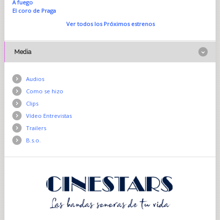
A fuego
El coro de Praga
Ver todos los Próximos estrenos
Media
Audios
Como se hizo
Clips
Vídeo Entrevistas
Trailers
B.s.o.