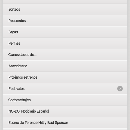
Sorteos
Recuerdos...
Sagas
Perfiles
Curiosidades de...
Anecdotario
Próximos estrenos
Festivales
Cortometrajes
LOS OSCARS
GOYAS
NO-DO. Noticiario Español
CÉSAR
El cine de Terence Hill y Bud Spencer
BAFTA
FESTIVAL DE HUELVA 2019