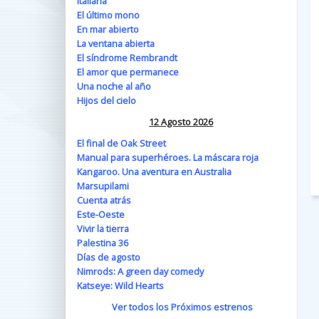
Italiana
El último mono
En mar abierto
La ventana abierta
El síndrome Rembrandt
El amor que permanece
Una noche al año
Hijos del cielo
12 Agosto 2026
El final de Oak Street
Manual para superhéroes. La máscara roja
Kangaroo. Una aventura en Australia
Marsupilami
Cuenta atrás
Este-Oeste
Vivir la tierra
Palestina 36
Días de agosto
Nimrods: A green day comedy
Katseye: Wild Hearts
Ver todos los Próximos estrenos