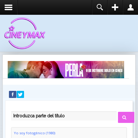
REGISTER
LOGIN
You need to enable user registration from User
USUARIO
Manager/Options in the backend of Joomla before
this module will activate.
CONTRASEÑA
RECUÉRDEME
IDENTIFICARSE
¿Recordar usuario?
¿Recordar contraseña?
INTRODUZCA PARTE DEL TÍTULO
Yo soy fotogénico (1980)