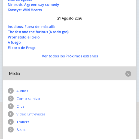
Nimrods: A green day comedy
Katseye: Wild Hearts
21 Agosto 2026
Insidious. Fuera del más allá
The fast and the furious (A todo gas)
Prometido el cielo
A fuego
El coro de Praga
Ver todos los Próximos estrenos
Media
Audios
Como se hizo
Clips
Vídeo Entrevistas
Trailers
B.s.o.