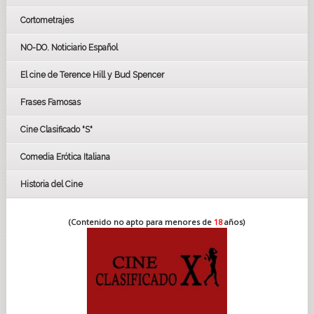
Cortometrajes
LOS OSCARS
GOYAS
NO-DO. Noticiario Español
CÉSAR
El cine de Terence Hill y Bud Spencer
BAFTA
FESTIVAL DE HUELVA 2019
Frases Famosas
FESTIVAL DE CINE DE SEVILLA 2019
Cine Clasificado "S"
Comedia Erótica Italiana
Historia del Cine
(Contenido no apto para menores de
18
años)