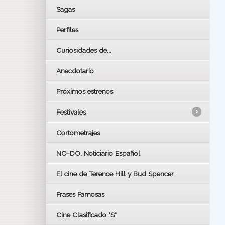
Sagas
Perfiles
Curiosidades de...
Anecdotario
Próximos estrenos
Festivales
Cortometrajes
LOS OSCARS
GOYAS
NO-DO. Noticiario Español
CÉSAR
El cine de Terence Hill y Bud Spencer
BAFTA
FESTIVAL DE HUELVA 2019
Frases Famosas
FESTIVAL DE CINE DE SEVILLA 2019
Cine Clasificado "S"