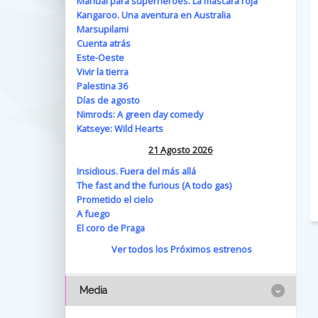
Manual para superhéroes. La máscara roja
Kangaroo. Una aventura en Australia
Marsupilami
Cuenta atrás
Este-Oeste
Vivir la tierra
Palestina 36
Días de agosto
Nimrods: A green day comedy
Katseye: Wild Hearts
21 Agosto 2026
Insidious. Fuera del más allá
The fast and the furious (A todo gas)
Prometido el cielo
A fuego
El coro de Praga
Ver todos los Próximos estrenos
Media