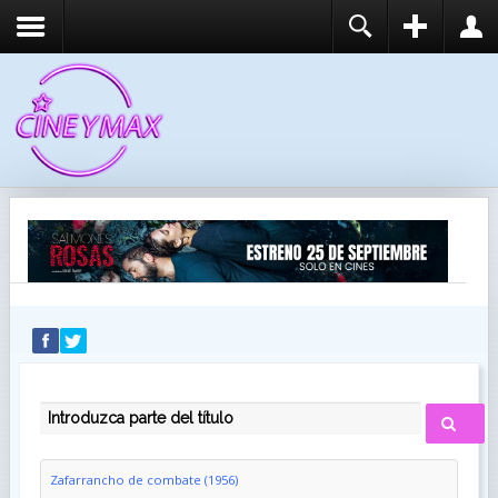
REGISTER
LOGIN
You need to enable user registration from User
USUARIO
Manager/Options in the backend of Joomla before
this module will activate.
CONTRASEÑA
RECUÉRDEME
IDENTIFICARSE
¿Recordar usuario?
¿Recordar contraseña?
INTRODUZCA PARTE DEL TÍTULO
Zafarrancho de combate (1956)