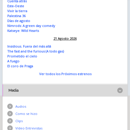
Cuenta atrás
Este-Oeste
Vivir la tierra
Palestina 36
Días de agosto
Nimrods: A green day comedy
Katseye: Wild Hearts
21 Agosto 2026
Insidious. Fuera del más allá
The fast and the furious (A todo gas)
Prometido el cielo
A fuego
El coro de Praga
Ver todos los Próximos estrenos
Media
Audios
Como se hizo
Clips
Vídeo Entrevistas