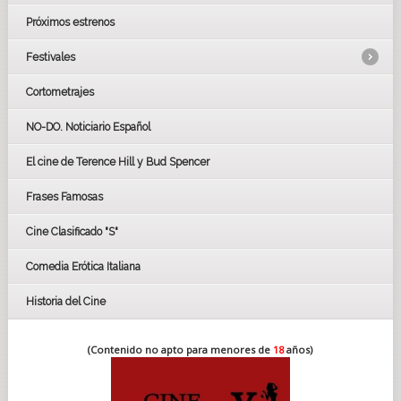
Próximos estrenos
Festivales
Cortometrajes
LOS OSCARS
GOYAS
NO-DO. Noticiario Español
CÉSAR
El cine de Terence Hill y Bud Spencer
BAFTA
FESTIVAL DE HUELVA 2019
Frases Famosas
FESTIVAL DE CINE DE SEVILLA 2019
Cine Clasificado "S"
Comedia Erótica Italiana
Historia del Cine
(Contenido no apto para menores de
18
años)