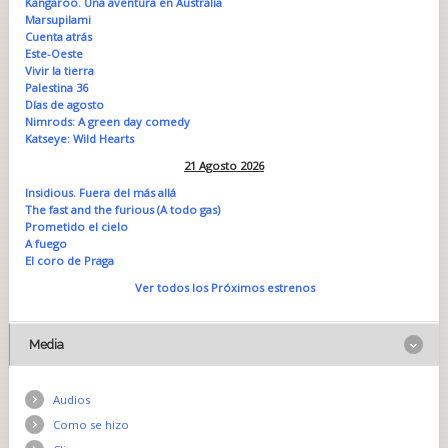
Kangaroo. Una aventura en Australia
Marsupilami
Cuenta atrás
Este-Oeste
Vivir la tierra
Palestina 36
Días de agosto
Nimrods: A green day comedy
Katseye: Wild Hearts
21 Agosto 2026
Insidious. Fuera del más allá
The fast and the furious (A todo gas)
Prometido el cielo
A fuego
El coro de Praga
Ver todos los Próximos estrenos
Media
Audios
Como se hizo