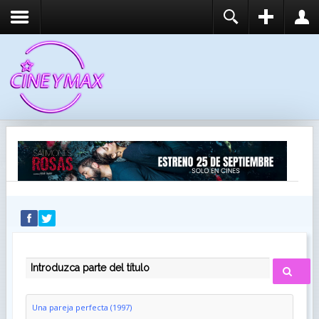
REGISTER
LOGIN
You need to enable user registration from User
USUARIO
Manager/Options in the backend of Joomla before
this module will activate.
CONTRASEÑA
RECUÉRDEME
IDENTIFICARSE
¿Recordar usuario?
¿Recordar contraseña?
INTRODUZCA PARTE DEL TÍTULO
Una pareja perfecta (1997)