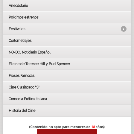
Anecdotario
Próximos estrenos
Festivales
Cortometrajes
LOS OSCARS
GOYAS
NO-DO. Noticiario Español
CÉSAR
El cine de Terence Hill y Bud Spencer
BAFTA
FESTIVAL DE HUELVA 2019
Frases Famosas
FESTIVAL DE CINE DE SEVILLA 2019
Cine Clasificado "S"
Comedia Erótica Italiana
Historia del Cine
(Contenido no apto para menores de
18
años)