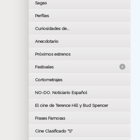
Sagas
Perfiles
Curiosidades de...
Anecdotario
Próximos estrenos
Festivales
Cortometrajes
LOS OSCARS
GOYAS
NO-DO. Noticiario Español
CÉSAR
El cine de Terence Hill y Bud Spencer
BAFTA
FESTIVAL DE HUELVA 2019
Frases Famosas
FESTIVAL DE CINE DE SEVILLA 2019
Cine Clasificado "S"