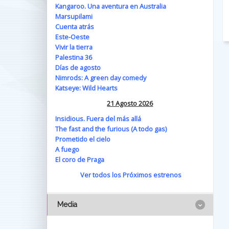
Kangaroo. Una aventura en Australia
Marsupilami
Cuenta atrás
Este-Oeste
Vivir la tierra
Palestina 36
Días de agosto
Nimrods: A green day comedy
Katseye: Wild Hearts
21 Agosto 2026
Insidious. Fuera del más allá
The fast and the furious (A todo gas)
Prometido el cielo
A fuego
El coro de Praga
Ver todos los Próximos estrenos
Media