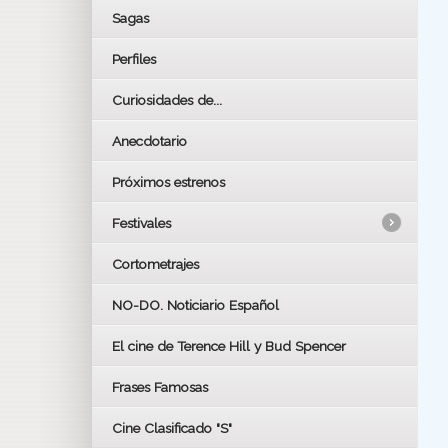
Sagas
Perfiles
Curiosidades de...
Anecdotario
Próximos estrenos
Festivales
Cortometrajes
LOS OSCARS
GOYAS
NO-DO. Noticiario Español
CÉSAR
El cine de Terence Hill y Bud Spencer
BAFTA
FESTIVAL DE HUELVA 2019
Frases Famosas
FESTIVAL DE CINE DE SEVILLA 2019
Cine Clasificado "S"