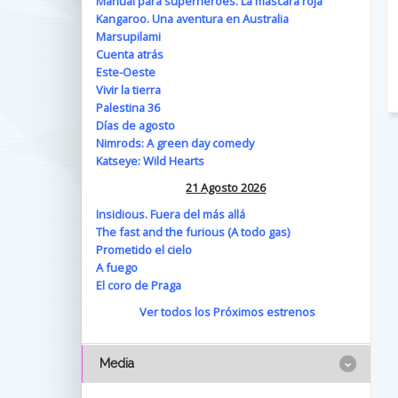
Manual para superhéroes. La máscara roja
Kangaroo. Una aventura en Australia
Marsupilami
Cuenta atrás
Este-Oeste
Vivir la tierra
Palestina 36
Días de agosto
Nimrods: A green day comedy
Katseye: Wild Hearts
21 Agosto 2026
Insidious. Fuera del más allá
The fast and the furious (A todo gas)
Prometido el cielo
A fuego
El coro de Praga
Ver todos los Próximos estrenos
Media