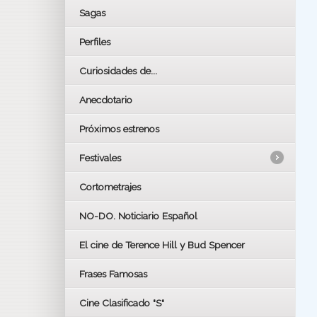
Sagas
Perfiles
Curiosidades de...
Anecdotario
Próximos estrenos
Festivales
Cortometrajes
LOS OSCARS
GOYAS
NO-DO. Noticiario Español
CÉSAR
El cine de Terence Hill y Bud Spencer
BAFTA
FESTIVAL DE HUELVA 2019
Frases Famosas
FESTIVAL DE CINE DE SEVILLA 2019
Cine Clasificado "S"