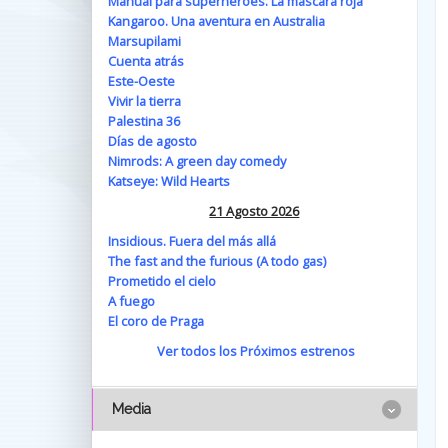
Manual para superhéroes. La máscara roja
Kangaroo. Una aventura en Australia
Marsupilami
Cuenta atrás
Este-Oeste
Vivir la tierra
Palestina 36
Días de agosto
Nimrods: A green day comedy
Katseye: Wild Hearts
21 Agosto 2026
Insidious. Fuera del más allá
The fast and the furious (A todo gas)
Prometido el cielo
A fuego
El coro de Praga
Ver todos los Próximos estrenos
Media